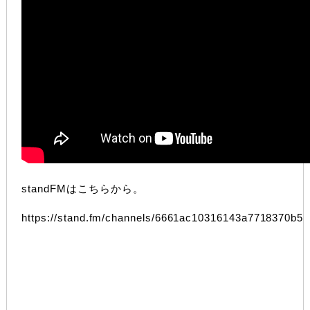
standFMはこちらから。
https://stand.fm/channels/6661ac10316143a7718370b5