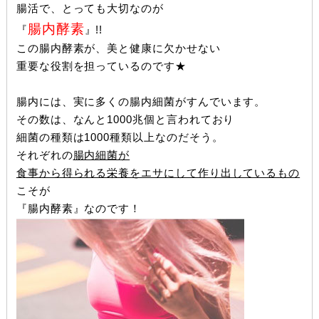
腸活で、とっても大切なのが
腸内酵素
『
』!!
この腸内酵素が、美と健康に欠かせない
重要な役割を担っているのです★
腸内には、実に多くの腸内細菌がすんでいます。
その数は、なんと1000兆個と言われており
細菌の種類は1000種類以上なのだそう。
それぞれの
腸内細菌が
食事から得られる栄養をエサにして作り出しているもの
こそが
『腸内酵素』なのです！